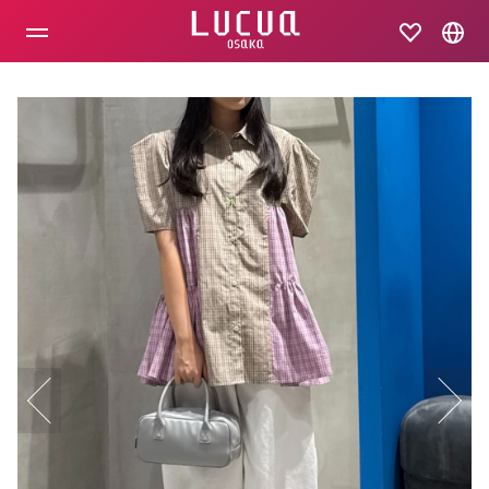
コ
ン
テ
ン
ツ
へ
ス
キ
ッ
プ