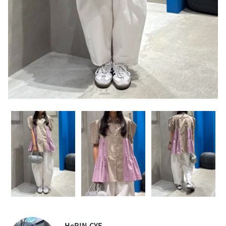
HeRIN.CYE