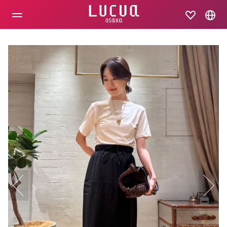
コ
ン
テ
ン
ツ
へ
ス
キ
ッ
プ