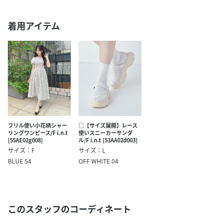
着用アイテム
フリル使い小花柄シャー
□【サイズ展開】レース
リングワンピース/F i.n.t
使いスニーカーサンダ
[55AE02g008]
ル/F i.n.t [53AA02d003]
サイズ：F
サイズ：L
BLUE 54
OFF WHITE 04
このスタッフのコーディネート