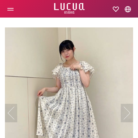
コ
ン
テ
ン
ツ
へ
ス
キ
ッ
プ