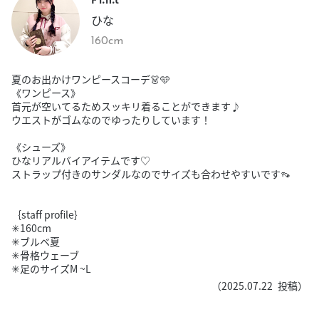
ひな
160cm
夏のお出かけワンピースコーデ👗🩵
《ワンピース》
首元が空いてるためスッキリ着ることができます♪
ウエストがゴムなのでゆったりしています！
《シューズ》
ひなリアルバイアイテムです♡
ストラップ付きのサンダルなのでサイズも合わせやすいです👡
｛staff profile｝
✳︎160cm
✳︎ブルベ夏
✳︎骨格ウェーブ
✳︎足のサイズM ~L
（
2025.07.22
投稿）