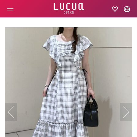
コ
ン
テ
ン
ツ
へ
ス
キ
ッ
プ