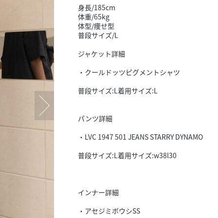
スタッフ募集（長期で働
身長/185cm
体重/65kg
スタッフ募集（スポット
体型/痩せ型
方）
普段サイズ/L
ジャケット詳細
・クールドッツピグメントシャツ
普段サイズ:L着用サイズ:L
パンツ詳細
・LVC 1947 501 JEANS STARRY DYNAMO
普段サイズ:L着用サイズ:w38l30
インナー詳細
・アセジミボウシSS