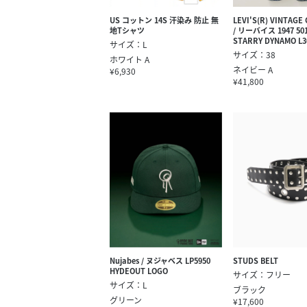
US コットン 14S 汗染み 防止 無
LEVI'S(R) VINTAGE
地Tシャツ
/ リーバイス 1947 501
STARRY DYNAMO L3
サイズ：L
サイズ：38
ホワイト A
ネイビー A
¥6,930
¥41,800
Nujabes / ヌジャベス LP5950
STUDS BELT
HYDEOUT LOGO
サイズ：フリー
サイズ：L
ブラック
グリーン
¥17,600