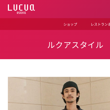
コ
ン
テ
ン
ツ
ショップ
レストラン
へ
ス
キ
ッ
ルクアスタイル
プ