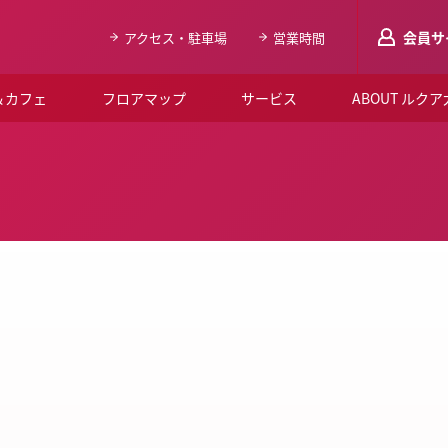
会員サ
アクセス・駐車場
営業時間
＆カフェ
フロアマップ
サービス
ABOUT ルク
LUCUAメンバ
会員登録はこち
ルクア大阪について
よくあるご質問
お知らせ
SNSアカウント一覧
LUCUAブライダルクラブ
ルクア大阪イベントホー