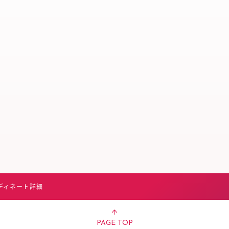
スタッフ募集（長期で働
スタッフ募集（スポット
方）
ディネート詳細
PAGE TOP