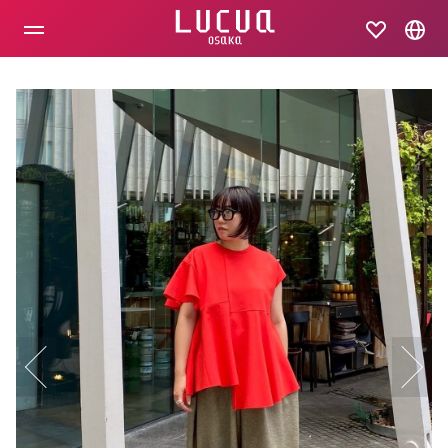
コ
ン
テ
ン
ツ
へ
ス
キ
ッ
プ