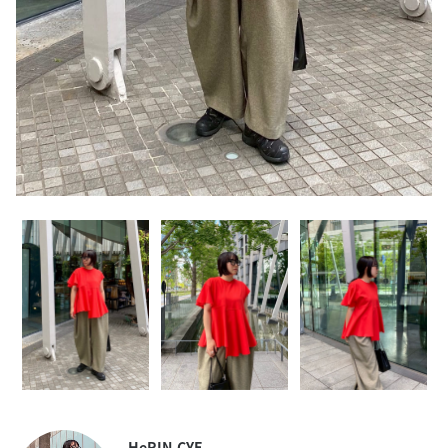
HeRIN.CYE