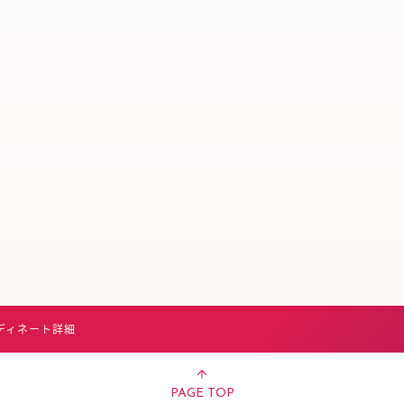
スタッフ募集（長期で働
スタッフ募集（スポット
方）
ディネート詳細
PAGE TOP