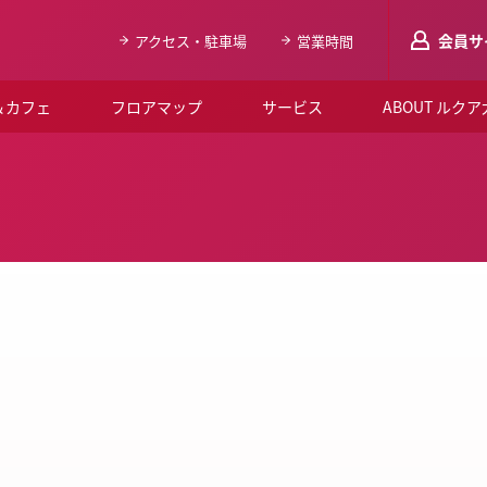
会員サ
アクセス・駐車場
営業時間
＆カフェ
フロアマップ
サービス
ABOUT ルク
LUCUAメンバ
会員登録はこち
ルクア大阪について
よくあるご質問
お知らせ
SNSアカウント一覧
LUCUAブライダルクラブ
ルクア大阪イベントホー