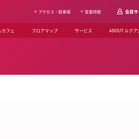
会員サ
アクセス・駐車場
営業時間
＆カフェ
フロアマップ
サービス
ABOUT ルク
LUCUAメンバ
会員登録はこち
ルクア大阪について
よくあるご質問
お知らせ
SNSアカウント一覧
LUCUAブライダルクラブ
ルクア大阪イベントホー