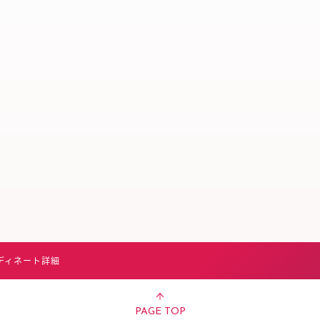
スタッフ募集（長期で働
スタッフ募集（スポット
方）
ディネート詳細
PAGE TOP