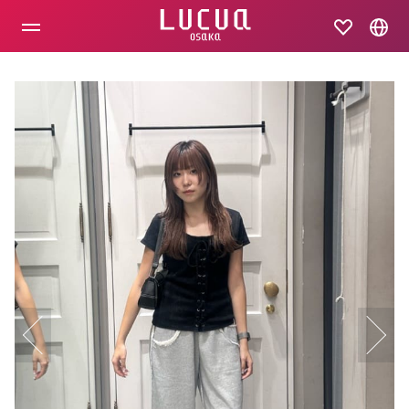
コ
ン
テ
ン
ツ
へ
ス
キ
ッ
プ