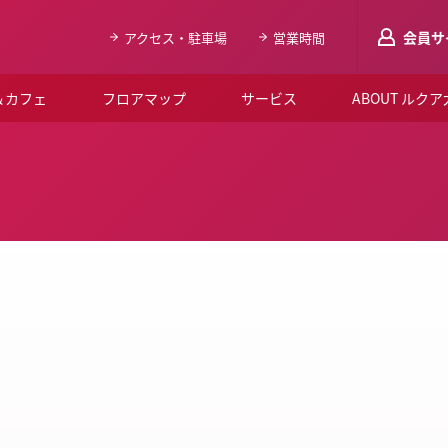
会員サ
アクセス・駐車場
営業時間
＆カフェ
フロアマップ
サービス
ABOUT ルク
LUCUAメンバ
会員登録はこち
ルクア大阪について
よくあるご質問
お知らせ
SNSアカウント一覧
LUCUAブライダルクラブ
ルクア大阪イベントホー