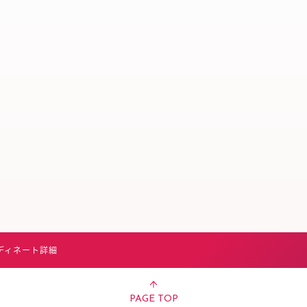
スタッフ募集（長期で働
スタッフ募集（スポット
方）
ディネート詳細
PAGE TOP