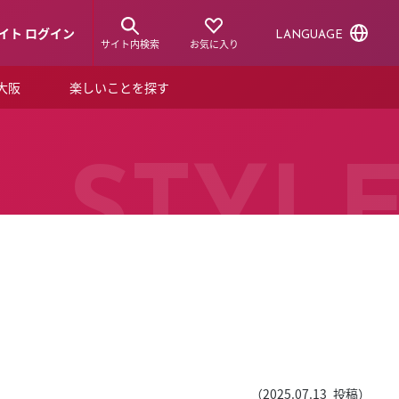
イト ログイン
LANGUAGE
サイト内検索
お気に入り
ア大阪
楽しいことを探す
トピックス
ーズカード
らから！
ショップニュース
STYL
ルクアスタイル
特集
デジタルブック
ル
（
2025.07.13
投稿）