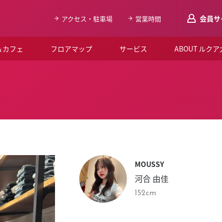
会員サ
アクセス・駐車場
営業時間
＆カフェ
フロアマップ
サービス
ABOUT ルク
LUCUAメンバ
会員登録はこち
ルクア大阪について
よくあるご質問
お知らせ
MOUSSY
SNSアカウント一覧
河合 由佳
LUCUAブライダルクラブ
152cm
ルクア大阪イベントホー