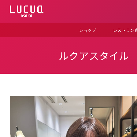
コ
ン
テ
ン
ツ
ショップ
レストラン
へ
ス
キ
ッ
ルクアスタイル
プ