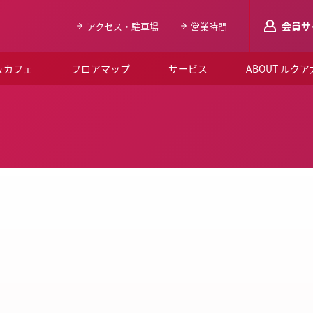
会員サ
アクセス・駐車場
営業時間
＆カフェ
フロアマップ
サービス
ABOUT ルク
LUCUAメンバ
会員登録はこち
ルクア大阪について
よくあるご質問
お知らせ
SNSアカウント一覧
LUCUAブライダルクラブ
ルクア大阪イベントホー