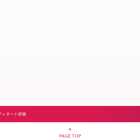
スタッフ募集（長期で働
スタッフ募集（スポット
方）
ディネート詳細
PAGE TOP