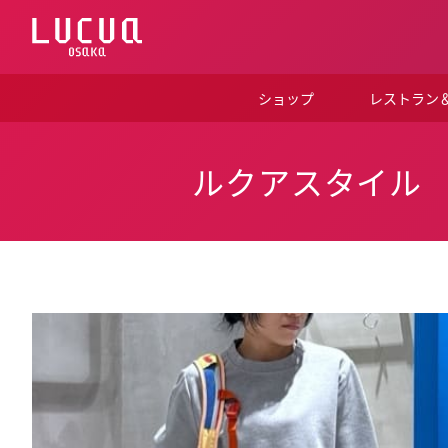
コ
ン
テ
ン
ツ
ショップ
レストラン
へ
ス
キ
ッ
ルクアスタイル
プ