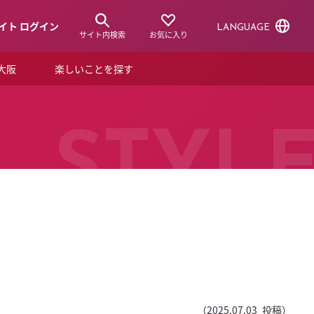
イト ログイン
LANGUAGE
サイト内検索
お気に入り
ア大阪
楽しいことを探す
トピックス
ーズカード
らから！
ショップニュース
STYL
ルクアスタイル
特集
デジタルブック
ル
（
2025.07.03
投稿）