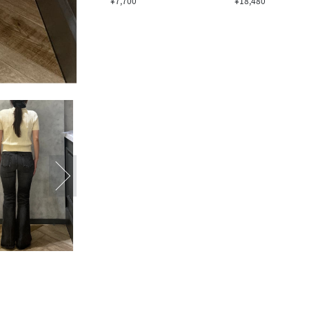
¥7,700
¥18,480