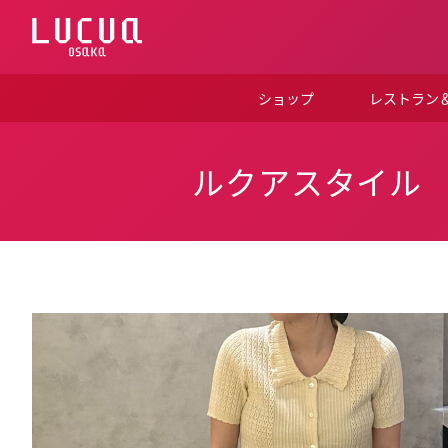
コ
ン
テ
ン
ツ
ショップ
レストラン
へ
ス
キ
ッ
ルクアスタイル
プ