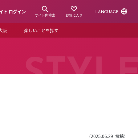
イト ログイン
LANGUAGE
サイト内検索
お気に入り
ア大阪
楽しいことを探す
トピックス
ーズカード
らから！
ショップニュース
STYL
ルクアスタイル
特集
デジタルブック
ル
（
2025.06.29
投稿）