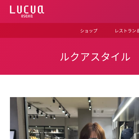
コ
ン
テ
ン
ツ
ショップ
レストラン
へ
ス
キ
ッ
ルクアスタイル
プ