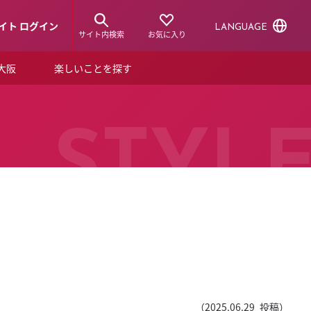
イト ログイン
LANGUAGE
サイト内検索
お気に入り
ア大阪
楽しいことを探す
トピックス
ーズカード
らから！
ショップニュース
STYL
ルクアスタイル
特集
デジタルブック
ル
（
2025.06.29
投稿）