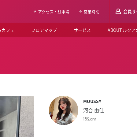
会員サ
アクセス・駐車場
営業時間
＆カフェ
フロアマップ
サービス
ABOUT ルク
LUCUAメンバ
会員登録はこち
ルクア大阪について
よくあるご質問
お知らせ
MOUSSY
SNSアカウント一覧
河合 由佳
LUCUAブライダルクラブ
152cm
ルクア大阪イベントホー