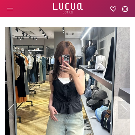
コ
ン
テ
ン
ツ
へ
ス
キ
ッ
プ