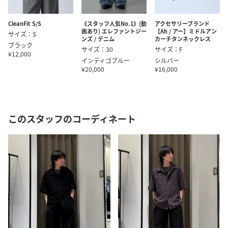
CleanFit S/S
《スタッフ人気No.1》(動
アクセサリーブランド
画あり) エレファントジー
【Ah / アー】ミドルアン
サイズ：S
ンズ / デニム
カーチタンネックレス
ブラック
サイズ：30
サイズ：F
¥12,000
インディゴブルー
シルバー
¥20,000
¥16,000
このスタッフのコーディネート