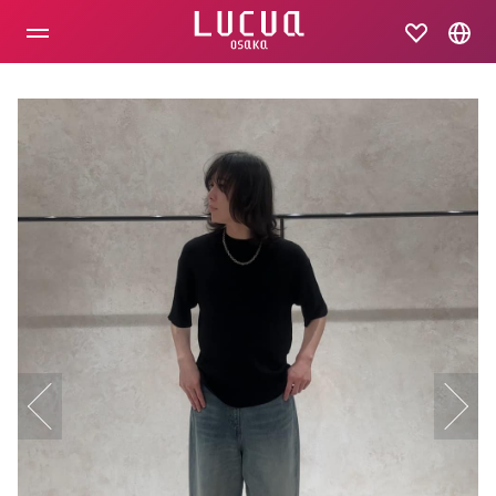
コ
ン
テ
ン
ツ
へ
ス
キ
ッ
プ