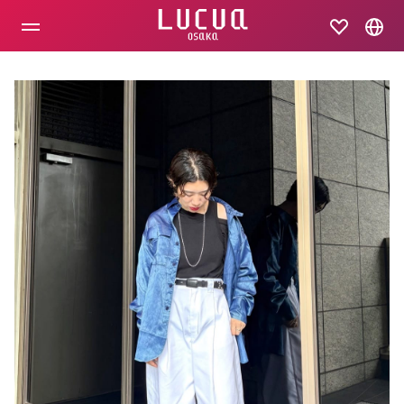
コ
ン
テ
ン
ツ
へ
ス
キ
ッ
プ