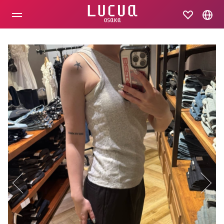
コ
ン
テ
ン
ツ
へ
ス
キ
ッ
プ