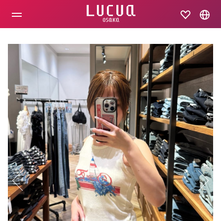
コ
ン
テ
ン
ツ
へ
ス
キ
ッ
プ