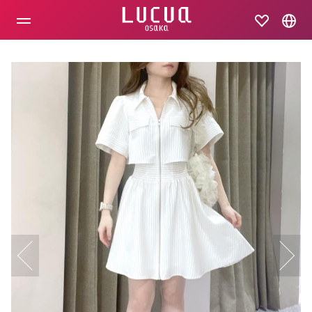
コ
ン
テ
ン
ツ
へ
ス
キ
ッ
プ