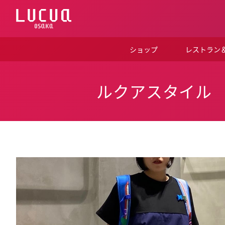
コ
ン
テ
ン
ツ
ショップ
レストラン
へ
ス
キ
ッ
ルクアスタイル
プ