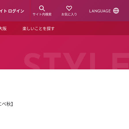
イト ログイン
LANGUAGE
サイト内検索
お気に入り
ア大阪
楽しいことを探す
トピックス
ーズカード
らから！
ショップニュース
STYL
ルクアスタイル
特集
デジタルブック
エベ秋】
ル