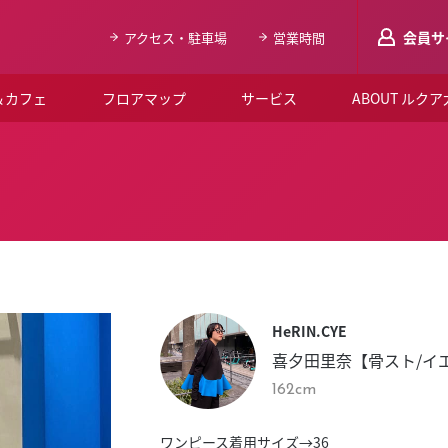
会員サ
アクセス・駐車場
営業時間
＆カフェ
フロアマップ
サービス
ABOUT ルク
LUCUAメンバ
会員登録はこち
ルクア大阪について
よくあるご質問
お知らせ
HeRIN.CYE
SNSアカウント一覧
喜夕田里奈【骨スト/イ
LUCUAブライダルクラブ
162cm
ルクア大阪イベントホー
ワンピース着用サイズ→36