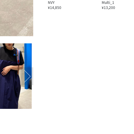
NVY
Multi_1
¥14,850
¥13,200