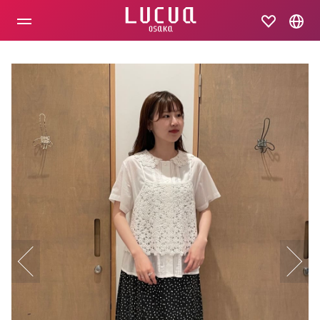
コ
ン
テ
ン
ツ
へ
ス
キ
ッ
プ