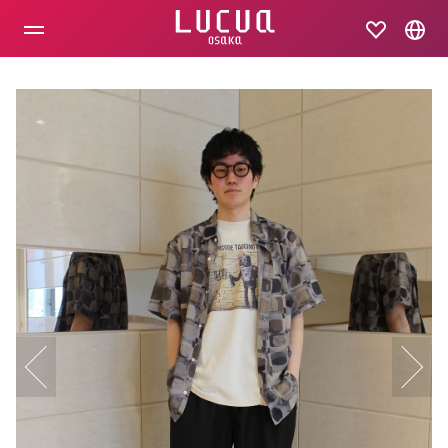
コ
ン
テ
ン
ツ
へ
ス
キ
ッ
プ