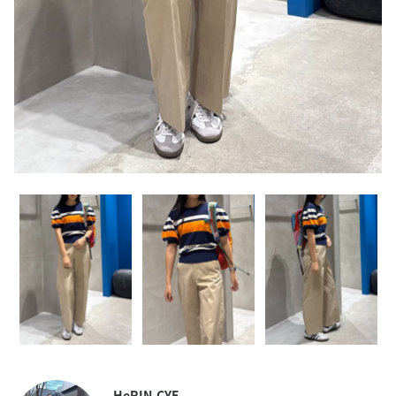
HeRIN.CYE