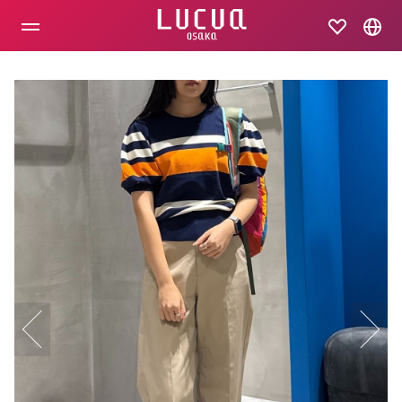
コ
ン
テ
ン
ツ
へ
ス
キ
ッ
プ