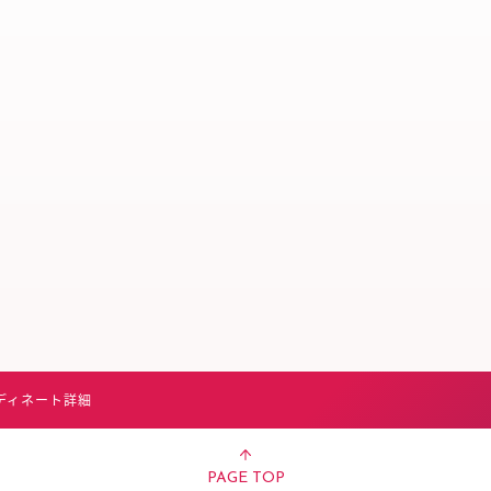
スタッフ募集（長期で働
スタッフ募集（スポット
方）
ディネート詳細
PAGE TOP