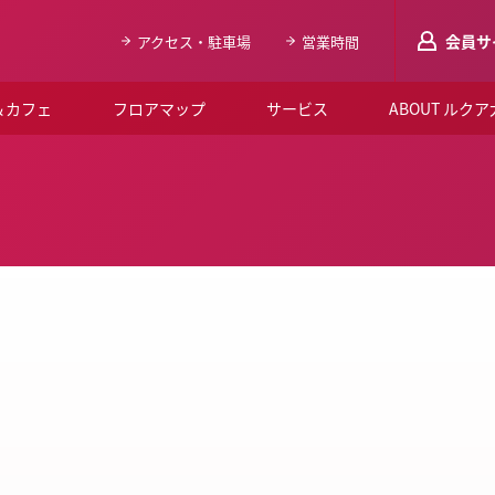
会員サ
アクセス・駐車場
営業時間
＆カフェ
フロアマップ
サービス
ABOUT ルク
LUCUAメンバ
会員登録はこち
ルクア大阪について
よくあるご質問
お知らせ
SNSアカウント一覧
LUCUAブライダルクラブ
ルクア大阪イベントホー