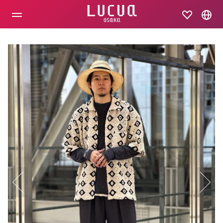
コ
ン
テ
ン
ツ
へ
ス
キ
ッ
プ