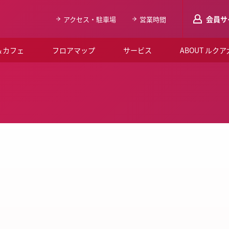
会員サ
アクセス・駐車場
営業時間
＆カフェ
フロアマップ
サービス
ABOUT ルク
LUCUAメンバ
会員登録はこち
ルクア大阪について
よくあるご質問
お知らせ
SNSアカウント一覧
LUCUAブライダルクラブ
ルクア大阪イベントホー