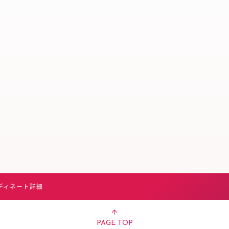
スタッフ募集（長期で働
スタッフ募集（スポット
方）
ディネート詳細
PAGE TOP