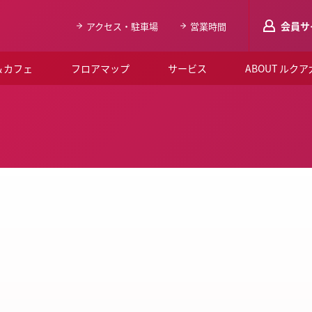
会員サ
アクセス・駐車場
営業時間
＆カフェ
フロアマップ
サービス
ABOUT ルク
LUCUAメンバ
会員登録はこち
ルクア大阪について
よくあるご質問
お知らせ
SNSアカウント一覧
LUCUAブライダルクラブ
ルクア大阪イベントホー