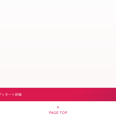
スタッフ募集（長期で働
スタッフ募集（スポット
方）
ディネート詳細
PAGE TOP