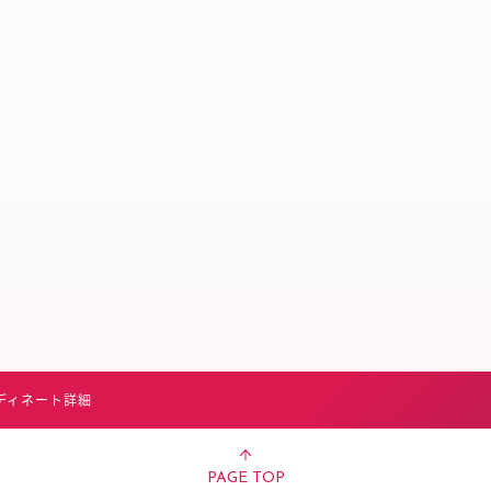
スタッフ募集（長期で働
スタッフ募集（スポット
方）
ディネート詳細
PAGE TOP