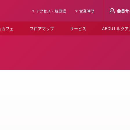
会員サ
アクセス・駐車場
営業時間
＆カフェ
フロアマップ
サービス
ABOUT ルク
LUCUAメンバ
会員登録はこち
ルクア大阪について
よくあるご質問
お知らせ
SNSアカウント一覧
LUCUAブライダルクラブ
ルクア大阪イベントホー