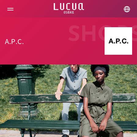
コ
ン
テ
ン
ツ
SHOP
へ
ス
A.P.C.
キ
ッ
プ