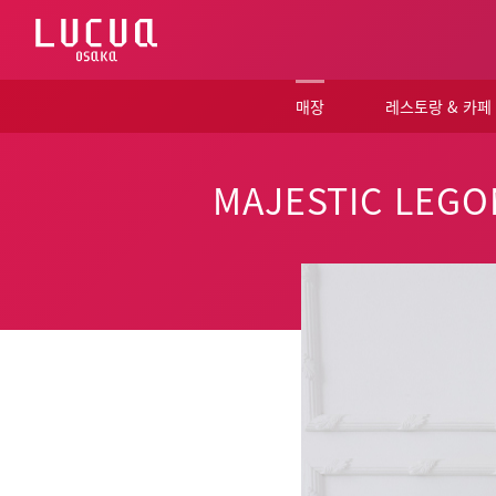
コ
ン
テ
ン
ツ
매장
레스토랑 & 카페
へ
ス
キ
ッ
MAJESTIC LEGO
プ