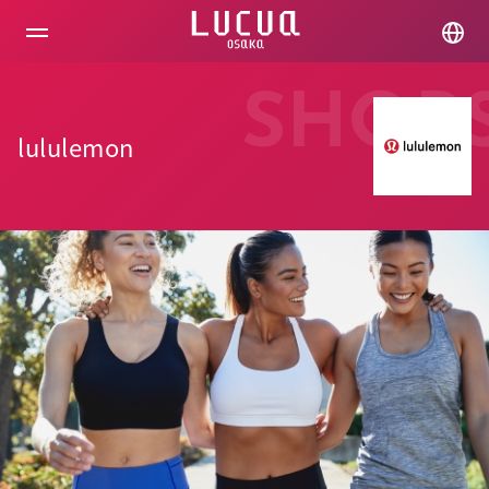
コ
ン
テ
ン
ツ
SHOP
へ
ス
lululemon
キ
ッ
プ