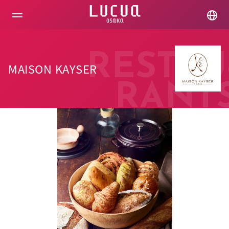
コ
ン
テ
ン
ツ
へ
RESTAU
ス
MAISON KAYSER
キ
ッ
RANT
プ