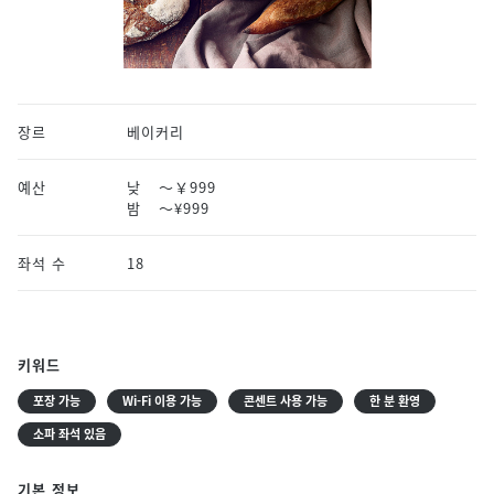
장르
베이커리
예산
낮
～￥999
밤
〜¥999
좌석 수
18
키워드
포장 가능
Wi-Fi 이용 가능
콘센트 사용 가능
한 분 환영
소파 좌석 있음
기본 정보