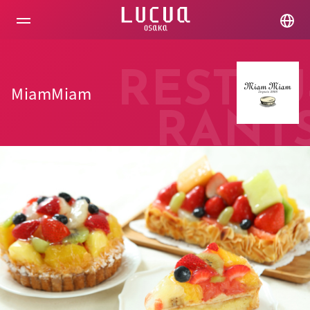
コ
ン
テ
ン
ツ
へ
RESTAU
ス
MiamMiam
キ
ッ
RANT
プ