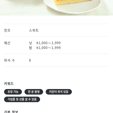
장르
스위트
예산
낮
¥1,000〜1,999
밤
¥1,000〜1,999
좌석 수
8
키워드
포장 가능
한 분 환영
카운터 좌석 있음
기념품 및 선물 살 수 있음
기본 정보