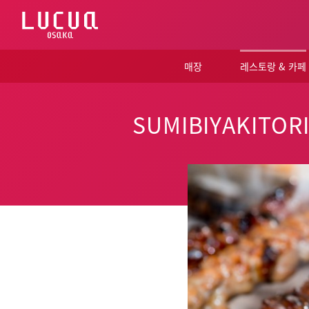
コ
ン
テ
ン
ツ
매장
레스토랑 & 카페
へ
ス
キ
ッ
SUMIBIYAKITOR
プ