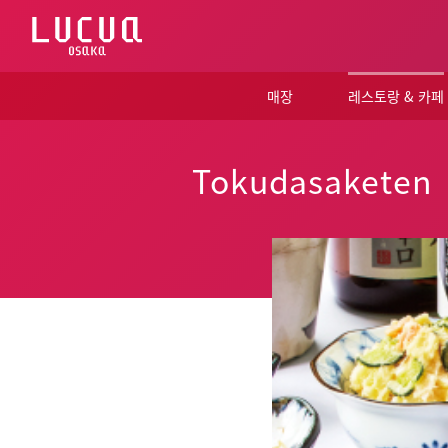
コ
ン
テ
ン
ツ
매장
레스토랑 & 카페
へ
ス
キ
ッ
Tokudasaketen
プ