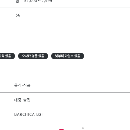
밤
¥2,000〜2,999
56
좌석 있음
오사카 명물 있음
낮부터 마실수 있음
음식·식품
대중 술집
BARCHICA B2F