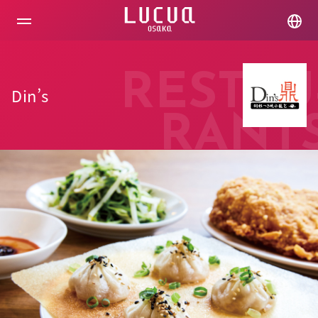
コ
ン
テ
ン
ツ
へ
RESTAU
ス
Din’s
キ
ッ
RANT
プ