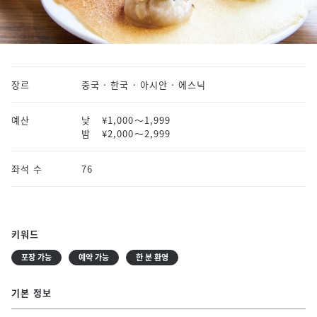
장르
중국 · 한국 · 아시안 · 에스닉
예산
낮
¥1,000〜1,999
밤
¥2,000〜2,999
좌석 수
76
키워드
포장 가능
예약 가능
한 분 환영
기본 정보