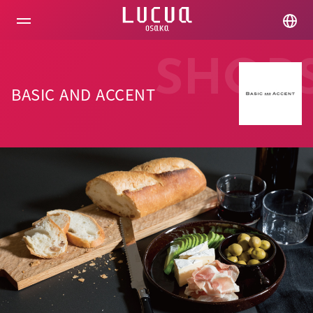
コ
ン
テ
ン
ツ
SHOP
へ
ス
BASIC AND ACCENT
キ
ッ
プ