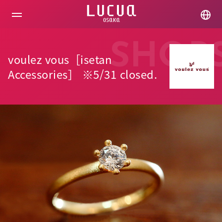
コ
ン
テ
ン
ツ
SHOP
へ
voulez vous［isetan
ス
キ
Accessories］ ※5/31 closed.
ッ
プ