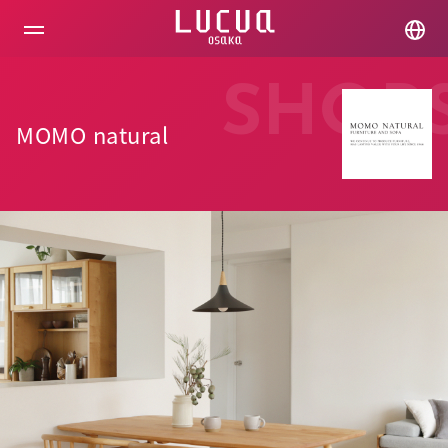
コ
ン
テ
ン
ツ
SHOP
へ
ス
MOMO natural
キ
ッ
プ