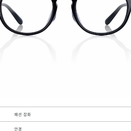
패션 잡화
안경