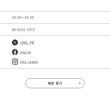
10:30～20:30
06-6151-1572
JINS_PR
jins.jp
jins_japan
매장 찾기