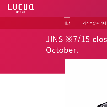
コ
ン
テ
ン
ツ
매장
레스토랑 & 카페
へ
ス
キ
JINS ※7/15 clos
ッ
プ
October.