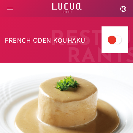
コ
ン
テ
ン
ツ
へ
RESTAU
ス
FRENCH ODEN KOUHAKU
キ
ッ
RANT
プ