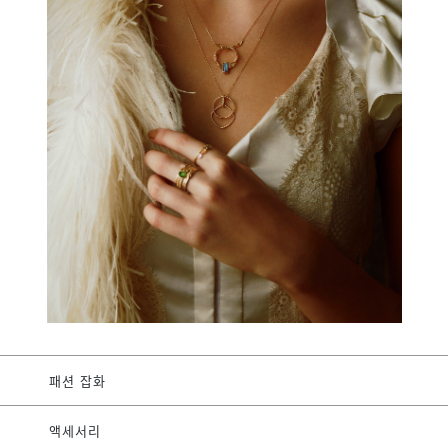
패션 잡화
액세서리