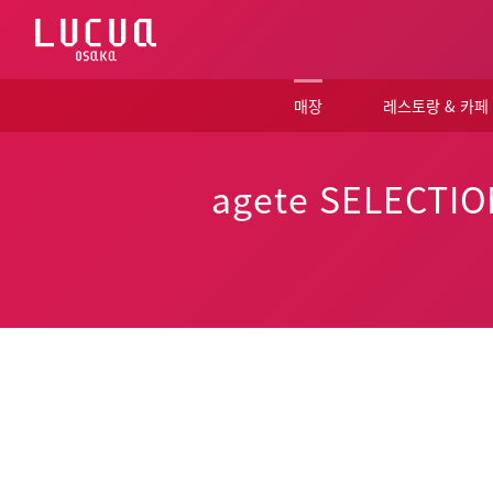
コ
ン
テ
ン
ツ
매장
레스토랑 & 카페
へ
ス
キ
ッ
agete SELECTI
プ