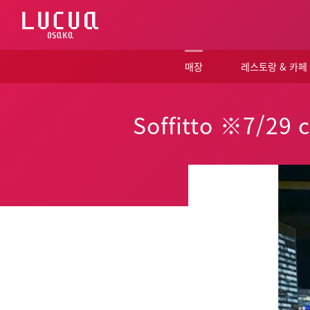
コ
ン
テ
ン
ツ
매장
레스토랑 & 카페
へ
ス
キ
ッ
Soffitto ※7/29 c
プ