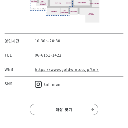
영업시간
10:30～20:30
TEL
06-6151-1422
WEB
https://www.goldwin.co.jp/tnf/
SNS
tnf_man
매장 찾기