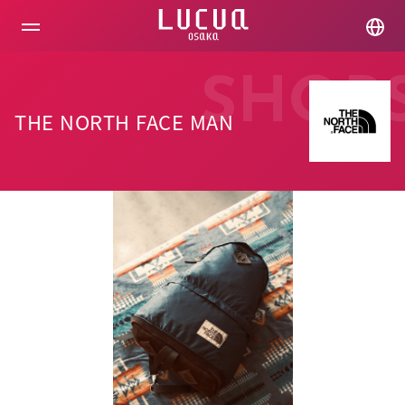
コ
ン
テ
ン
ツ
SHOP
へ
ス
THE NORTH FACE MAN
キ
ッ
プ