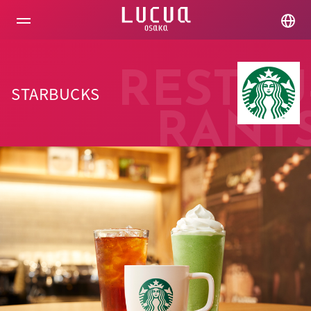
コ
ン
テ
ン
ツ
へ
RESTAU
ス
STARBUCKS
キ
ッ
RANT
プ