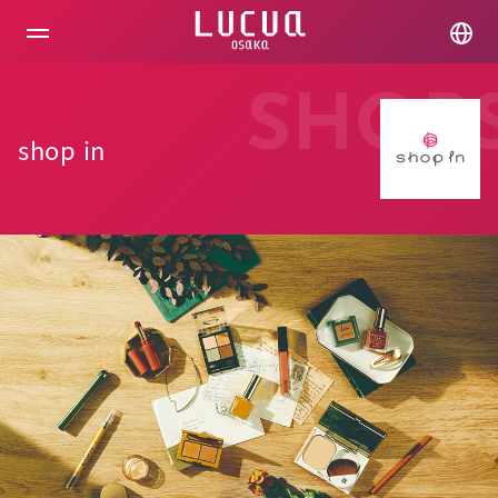
コ
ン
テ
ン
ツ
SHOP
へ
ス
shop in
キ
ッ
プ