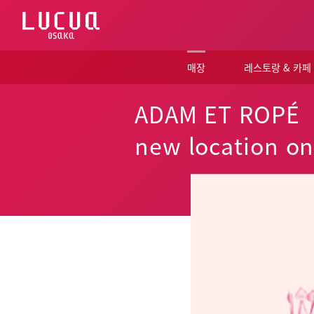
コ
ン
テ
ン
ツ
매장
레스토랑 & 카페
へ
ス
キ
ADAM ET ROPÉ 
ッ
プ
new location o